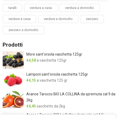
taralli
verdura a casa
verdura a domicilio
verdure a casa
verdure a domicilio
zenzero
zenzero a domicilio
Prodotti
More sant'orsola vaschetta 125gr
€
4,58
a vaschetta 125gr
Lamponi sant'orsola vaschetta 125gr
€
4,15
a vaschetta 125 gr
Arance Tarocco BIO LA COLLINA da spremuta cal 9 da
2kg
€
4,45
sacchetto da 2kg
Arance Tarocco BIO La Collina da tavola cal 4/6