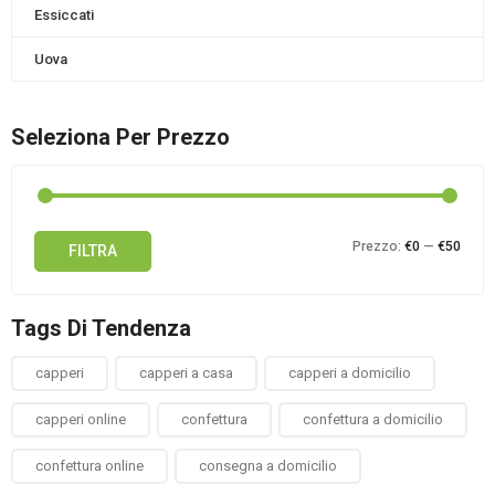
Essiccati
Uova
Seleziona Per Prezzo
Prez
Prez
Prezzo:
€0
—
€50
FILTRA
Min
Max
Tags Di Tendenza
capperi
capperi a casa
capperi a domicilio
capperi online
confettura
confettura a domicilio
confettura online
consegna a domicilio