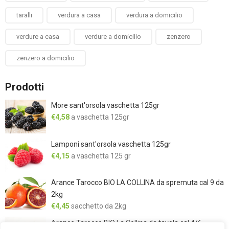
taralli
verdura a casa
verdura a domicilio
verdure a casa
verdure a domicilio
zenzero
zenzero a domicilio
Prodotti
More sant'orsola vaschetta 125gr
€
4,58
a vaschetta 125gr
Lamponi sant'orsola vaschetta 125gr
€
4,15
a vaschetta 125 gr
Arance Tarocco BIO LA COLLINA da spremuta cal 9 da
2kg
€
4,45
sacchetto da 2kg
Arance Tarocco BIO La Collina da tavola cal 4/6