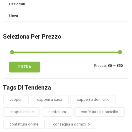
Essiccati
Uova
Seleziona Per Prezzo
Prez
Prez
Prezzo:
€0
—
€50
FILTRA
Min
Max
Tags Di Tendenza
capperi
capperi a casa
capperi a domicilio
capperi online
confettura
confettura a domicilio
confettura online
consegna a domicilio