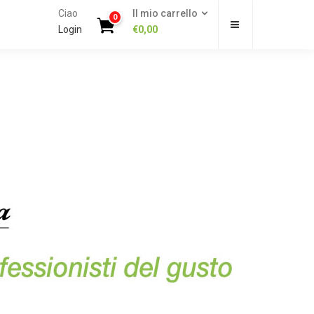
Ciao
Il mio carrello
0
Login
€
0,00