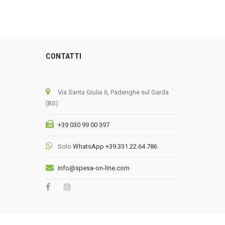
CONTATTI
0
Via Santa Giulia 6, Padenghe sul Garda
(BS)
+39 030 99 00 397
Solo
WhatsApp +39.331.22.64.786
info@spesa-on-line.com