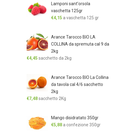
Lamponi sant'orsola
vaschetta 125gr
€
4,15
a vaschetta 125 gr
Arance Tarocco BIO LA
COLLINA da spremuta cal 9 da
2kg
€
4,45
sacchetto da 2kg
Arance Tarocco BIO La Collina
da tavola cal 4/6 sacchetto
2kg
€
7,48
sacchetto 2Kg
Mango disidratato 350gr
€
5,88
a confezione 350gr