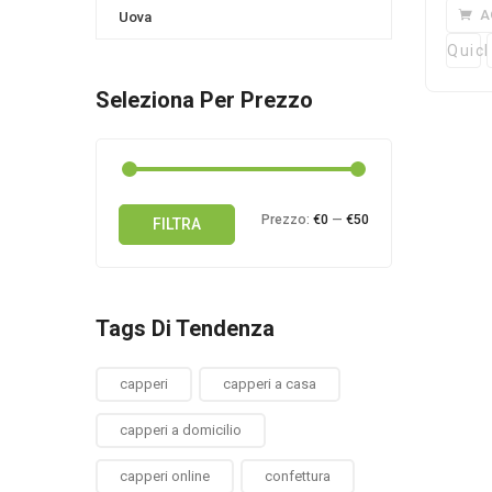
A
Uova
Quick
Seleziona Per Prezzo
Prezzo
Prezzo
Prezzo:
€0
—
€50
FILTRA
Min
Max
Tags Di Tendenza
capperi
capperi a casa
capperi a domicilio
capperi online
confettura