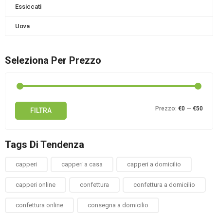
Essiccati
Uova
Seleziona Per Prezzo
Prez
Prez
Prezzo:
€0
—
€50
FILTRA
Min
Max
Tags Di Tendenza
capperi
capperi a casa
capperi a domicilio
capperi online
confettura
confettura a domicilio
confettura online
consegna a domicilio