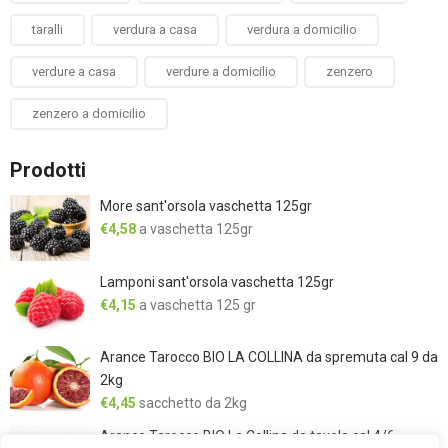
taralli
verdura a casa
verdura a domicilio
verdure a casa
verdure a domicilio
zenzero
zenzero a domicilio
Prodotti
More sant'orsola vaschetta 125gr
€
4,58
a vaschetta 125gr
Lamponi sant'orsola vaschetta 125gr
€
4,15
a vaschetta 125 gr
Arance Tarocco BIO LA COLLINA da spremuta cal 9 da
2kg
€
4,45
sacchetto da 2kg
Arance Tarocco BIO La Collina da tavola cal 4/6