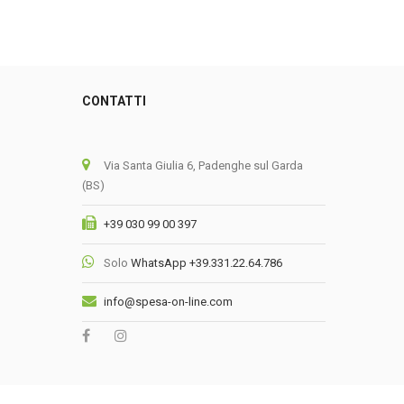
CONTATTI
0
Via Santa Giulia 6, Padenghe sul Garda
(BS)
+39 030 99 00 397
Solo
WhatsApp +39.331.22.64.786
info@spesa-on-line.com