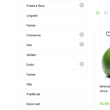
Pasta e Riso
Legumi
Farine
Conserve
Vini
Gelato
Dolci
Farine
Olio
Avocad
circa
Panificati
€
2,60
Essiccati