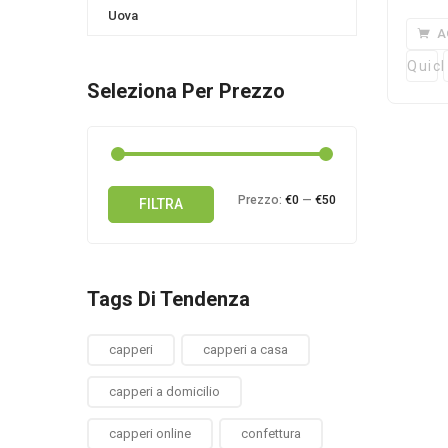
Uova
A
Quick
Seleziona Per Prezzo
Prezzo
Prezzo
Prezzo:
€0
—
€50
FILTRA
Min
Max
Tags Di Tendenza
capperi
capperi a casa
capperi a domicilio
capperi online
confettura