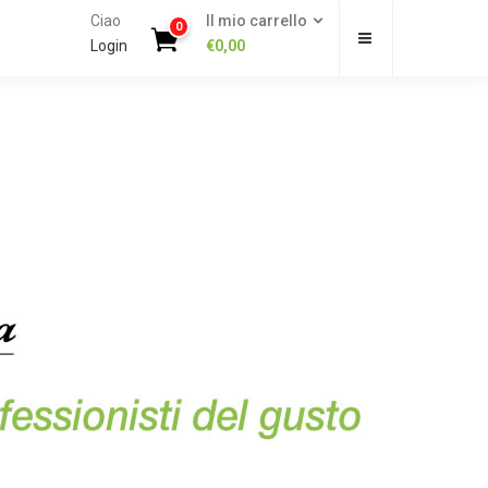
Ciao
Il mio carrello
0
Login
€
0,00