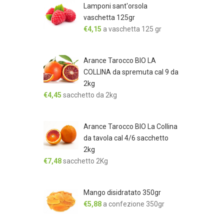
Lamponi sant'orsola
vaschetta 125gr
€
4,15
a vaschetta 125 gr
Arance Tarocco BIO LA
COLLINA da spremuta cal 9 da
2kg
€
4,45
sacchetto da 2kg
Arance Tarocco BIO La Collina
da tavola cal 4/6 sacchetto
2kg
€
7,48
sacchetto 2Kg
Mango disidratato 350gr
€
5,88
a confezione 350gr