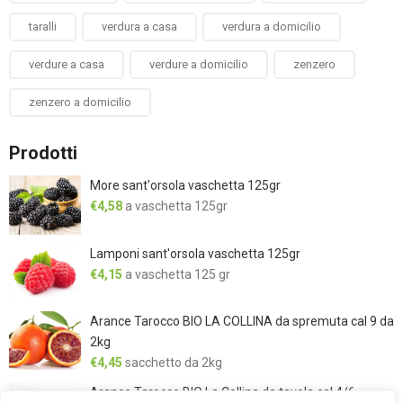
taralli
verdura a casa
verdura a domicilio
verdure a casa
verdure a domicilio
zenzero
zenzero a domicilio
Prodotti
More sant'orsola vaschetta 125gr
€
4,58
a vaschetta 125gr
Lamponi sant'orsola vaschetta 125gr
€
4,15
a vaschetta 125 gr
Arance Tarocco BIO LA COLLINA da spremuta cal 9 da
2kg
€
4,45
sacchetto da 2kg
Arance Tarocco BIO La Collina da tavola cal 4/6