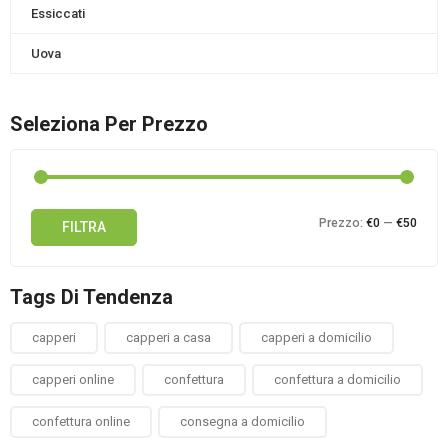
Essiccati
Uova
Seleziona Per Prezzo
Prez
Prez
Prezzo:
€0
—
€50
FILTRA
Min
Max
Tags Di Tendenza
capperi
capperi a casa
capperi a domicilio
capperi online
confettura
confettura a domicilio
confettura online
consegna a domicilio